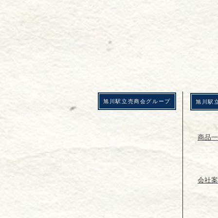
​旭川駅立売商会グループ
​旭川
商品一
会社案